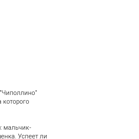
 "Чиполлино"
 которого
ы: мальчик-
енка. Успеет ли