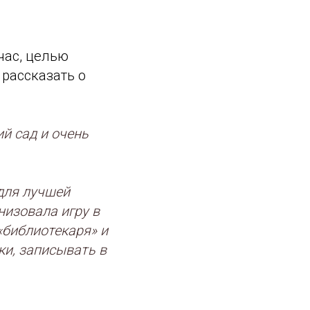
час, целью
 рассказать о
й сад и очень
для лучшей
изовала игру в
«библиотекаря» и
ки, записывать в