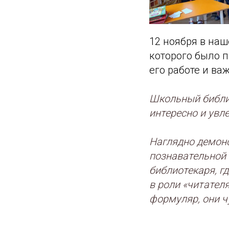
12 ноября в на
которого было п
его работе и ва
Школьный библи
интересно и увл
Наглядно демон
познавательной 
библиотекаря, г
в роли «читател
формуляр, они 