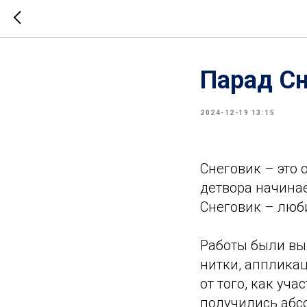
Парад С
2024-12-19 13:15
Снеговик – это 
детвора начинае
Снеговик – люб
Работы были вып
нитки, аппликац
от того, как уч
получились абсо