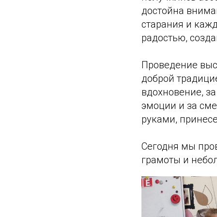
достойна вниман
старания и каж
радостью, созд
Проведение выст
доброй традицие
вдохновение, за
эмоции и за сме
руками, принесе
Сегодня мы про
грамоты и небо