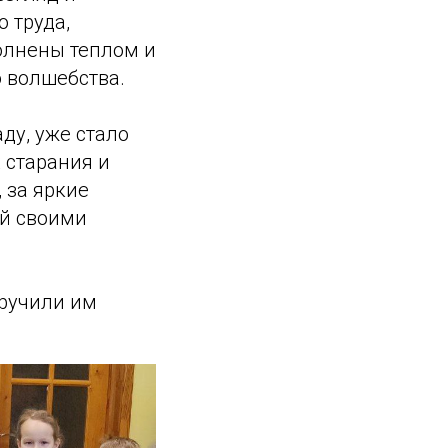
 труда,
олнены теплом и
о волшебства.
ду, уже стало
 старания и
 за яркие
ый своими
вручили им