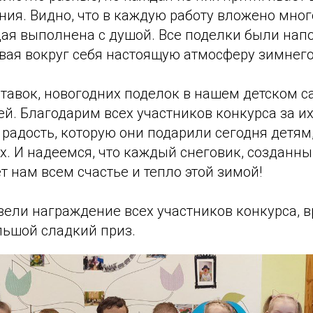
ия. Видно, что в каждую работу вложено много
дая выполнена с душой. Все поделки были нап
авая вокруг себя настоящую атмосферу зимнег
авок, новогодних поделок в нашем детском са
й. Благодарим всех участников конкурса за их
 радость, которую они подарили сегодня детям,
х. И надеемся, что каждый снеговик, созданн
т нам всем счастье и тепло этой зимой!
вели награждение всех участников конкурса, 
льшой сладкий приз.