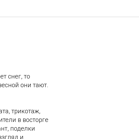
т снег, то
весной они тают.
та, трикотаж,
ители в восторге
ант, поделки
взгляд и