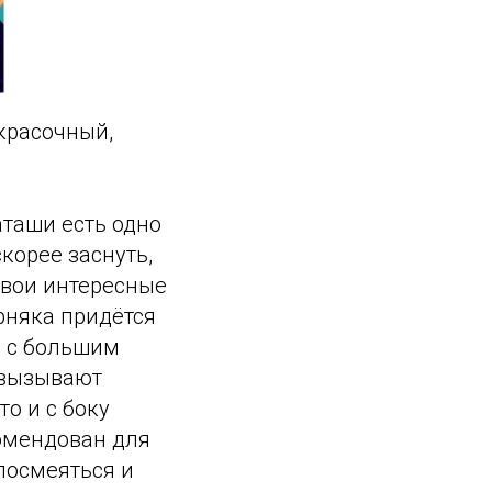
красочный,
аташи есть одно
корее заснуть,
 свои интересные
рняка придётся
ь с большим
 вызывают
то и с боку
комендован для
посмеяться и