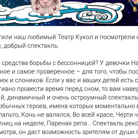
тили наш любимый Театр Кукол и посмотрели 
, добрый спектакль.
 средства борьбы с бессонницей? У девочки Н
ое и самое проверенное – для того, чтобы пос
чек и слоников. Если у вас и ваших детей есть
ивно провести время перед сном, то вам наве
ый, динамичный и очень остроумный спектакл
обычных героев, имена которых моментально
пальто, Конь не валялся, Во всей красе, Чёрти ч
ятниц на неделе, Пареная репа… Спектакль ре
отра, он даст возможность зрителям от души 