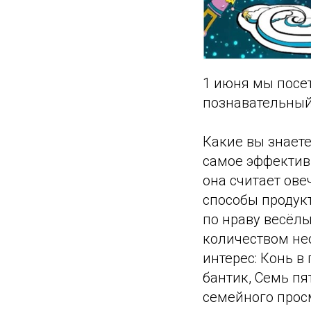
1 июня мы посе
познавательный
Какие вы знаете
самое эффективн
она считает ове
способы продукт
по нраву весёл
количеством не
интерес: Конь в 
бантик, Семь п
семейного просм